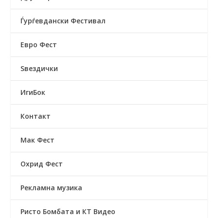
Ѓурѓевдански Фестивал
Евро Фест
Ѕвездички
ИгиБок
Контакт
Мак Фест
Охрид Фест
Рекламна музика
Ристо Бомбата и КТ Видео