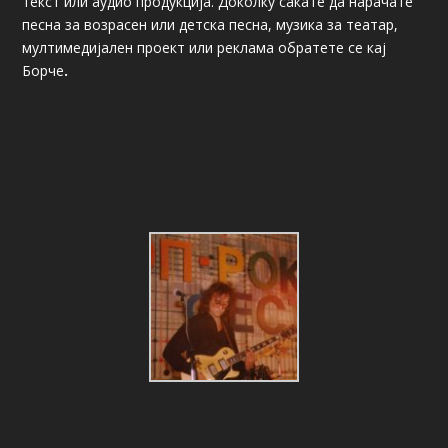
текст или аудио продукција. Доколку сакате да нарачате
песна за возрасен или детска песна, музика за театар,
мултимедијален проект или реклама обратете се кај
Борче
.