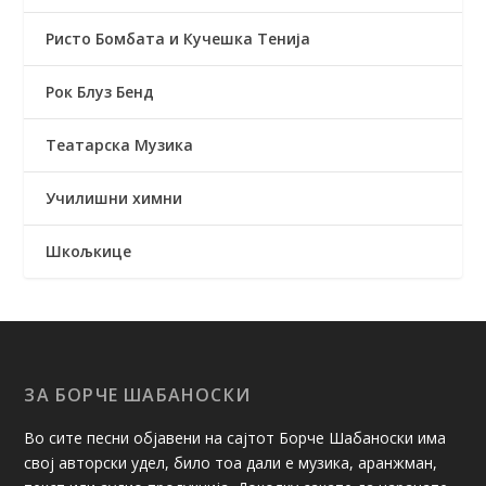
Ристо Бомбата и Кучешка Тенија
Рок Блуз Бенд
Театарска Музика
Училишни химни
Шкољкице
ЗА БОРЧЕ ШАБАНОСКИ
Во сите песни објавени на сајтот Борче Шабаноски има
свој авторски удел, било тоа дали е музика, аранжман,