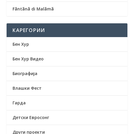
Fãntãnã di Malãmã
КАРЕГОРИИ
Бен Хур
Бен Хур Видео
Биографија
Влашки Фест
Гарда
Детски Евросонг
Други проекти